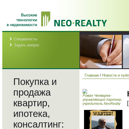
Специалисты
Задать вопрос
Главная
/
Новости и пуб
Покупка и
продажа
Роман Чекмарев -
управляющий партнер,
квартир,
учредитель NeoRealty
ипотека,
консалтинг: