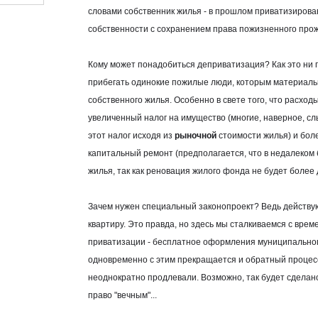
словами собственник жилья - в прошлом приватизировав
собственности с сохранением права пожизненного прож
Кому может понадобиться деприватизация? Как это ни гр
прибегать одинокие пожилые люди, которым материаль
собственного жилья. Особенно в свете того, что расход
увеличенный налог на имущество (многие, наверное, сл
этот налог исходя из
рыночной
стоимости жилья) и бол
капитальный ремонт (предполагается, что в недалеко
жилья, так как реновация жилого фонда не будет более 
Зачем нужен специальный законопроект? Ведь действую
квартиру. Это правда, но здесь мы сталкиваемся с време
приватизации - бесплатное оформления муниципального
одновременно с этим прекращается и обратный процесс
неоднократно продлевали. Возможно, так будет сделано
право "вечным"...