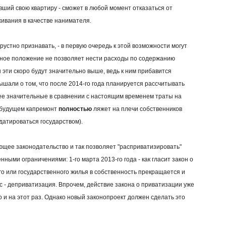
ший свою квартиру - сможет в любой момент отказаться от
ивания в качестве нанимателя.
устно признавать, - в первую очередь к этой возможности могут
ное положение не позволяет нести расходы по содержанию
ы эти скоро будут значительно выше, ведь к ним прибавится
ышали о том, что после 2014-го года планируется рассчитывать
ее значительные в сравнении с настоящим временем траты на
м будущем капремонт
полностью
ляжет на плечи собственников
датироваться государством).
щее законодательство и так позволяет "расприватизировать"
нными ограничениями: 1-го марта 2013-го года - как гласит закон о
 или государственного жилья в собственность прекращается и
 - деприватизация. Впрочем, действие закона о приватизации уже
 и на этот раз. Однако новый законопроект должен сделать это