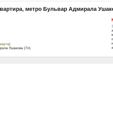
квартира, метро Бульвар Адмирала Ушако
й
карта
)
рала Ушакова (7п)
а