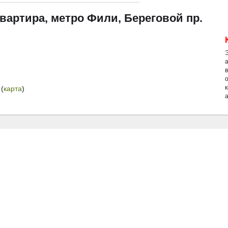
квартира, метро Фили, Береговой пр.
й
(
карта
)
а